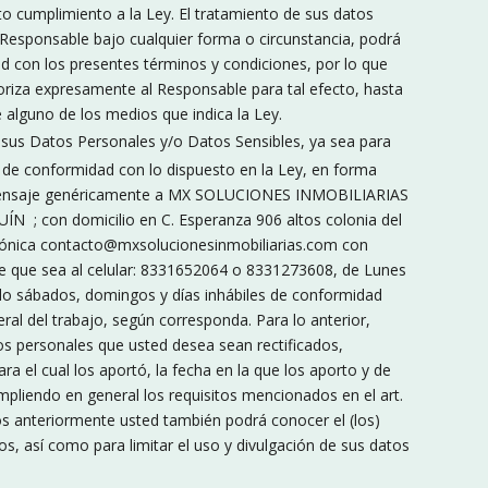
cto cumplimiento a la Ley. El tratamiento de sus datos
 Responsable bajo cualquier forma o circunstancia, podrá
 con los presentes términos y condiciones, por lo que
iza expresamente al Responsable para tal efecto, hasta
 alguno de los medios que indica la Ley.
sus Datos Personales y/o Datos Sensibles, ya sea para
ón de conformidad con lo dispuesto en la Ley, en forma
 su mensaje genéricamente a MX SOLUCIONES INMOBILIARIAS
con domicilio en C. Esperanza 906 altos colonia del
trónica contacto@mxsolucionesinmobiliarias.com con
 de que sea al celular: 8331652064 o 8331273608, de Lunes
endo sábados, domingos y días inhábiles de conformidad
deral del trabajo, según corresponda. Para lo anterior,
s personales que usted desea sean rectificados,
a el cual los aportó, la fecha en la que los aporto y de
umpliendo en general los requisitos mencionados en el art.
s anteriormente usted también podrá conocer el (los)
os, así como para limitar el uso y divulgación de sus datos