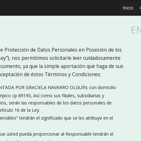
Inicio
E
de Protección de Datos Personales en Posesión de los
Ley”), nos permitimos solicitarle leer cuidadosamente
cumento, ya que la simple aportación que haga de sus
aceptación de éstos Términos y Condiciones:
TADA POR GRACIELA NAVARRO OLGUÍN; con domicilio
pico cp 89190, Así como sus filiales, subsidiarias y
Casa
Departamento
LOCAL
Bodega
Departamento
LOCAL
LOCAL
EDIFICIO
Casa
LOCAL
Casa
Casa
Casa
Casa
LOCAL
LOCAL
Departamento
LOCAL
Terreno
Casa
Casa
os, serán las responsables de los datos personales de
5 сuartos
2 сuartos
1 baño
1 cama
1 baño
2 baños
2 baños
2 сuartos
1 baño
4 сuartos
3 сuartos
2 сuartos
3 сuartos
2 сuartos
397 m²
5 сuartos
3 сuartos
rtículo 16 de la Ley.
sibles” tendrán el significado que se les atribuye en el
ue usted pueda proporcionar al Responsable tendrán el