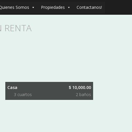
Quienes Somos
Propiedades
Contactanos!
N RENTA
Casa
$ 10,000.00
3 сuartos
2 baños