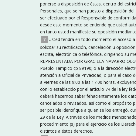
ponerse a disposición de éstas, dentro del estri
Personales, que se han puesto a disposición del
ser efectuado por el Responsable de conformidad
desde este momento se entiende que usted autor
en tanto usted manifieste su oposición mediante
Usted tendrá en todo momento el acceso a 
solicitar su rectificación, cancelación u oposici
escrita, electrónica o telefónica, dirigiendo
REPRESENTADA POR GRACIELA NAVARRO OLGUÍN ; 
Pueblo Tampico cp 89190; o a la dirección elec
atención a Oficial de Privacidad, o para el caso
a Viernes de las 9:00 a las 17:00 horas, excluy
con lo establecido por el artículo 74 de la ley fe
deberá hacernos saber fehacientemente los dato
cancelados o revisados, así como el propósito par
ser posible identifique a quien se los entregó, c
29 de la Ley. A través de los medios mencionado
procedimiento (s) para el ejercicio de los Derech
distintos a éstos derechos.