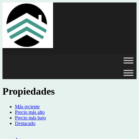
Propiedades
Más reciente
Precio más alto
Precio más bajo
Destacado