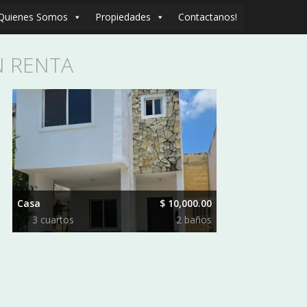
Quienes Somos
Propiedades
Contactanos!
N RENTA
Casa
$ 10,000.00
3 сuartos
2 baños