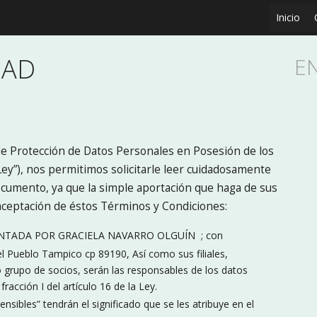
Inicio
DAD
E
de Protección de Datos Personales en Posesión de los
Ley”), nos permitimos solicitarle leer cuidadosamente
cumento, ya que la simple aportación que haga de sus
aceptación de éstos Términos y Condiciones:
Bodega
Departamento
LOCAL
Bodega
Departamento
LOCAL
LOCAL
EDIFICIO
Casa
LOCAL
Casa
Casa
Casa
LOCAL
LOCAL
Departamento
LOCAL
Terreno
Casa
Bodega
Casa
1208 m²
2 сuartos
1 baño
1 cama
1 baño
2 baños
2 baños
2 сuartos
1 baño
4 сuartos
3 сuartos
3 сuartos
2 сuartos
397 m²
5 сuartos
1208 m²
3 сuartos
NTADA POR GRACIELA NAVARRO OLGUÍN ; con
el Pueblo Tampico cp 89190, Así como sus filiales,
 grupo de socios, serán las responsables de los datos
racción I del artículo 16 de la Ley.
sibles” tendrán el significado que se les atribuye en el