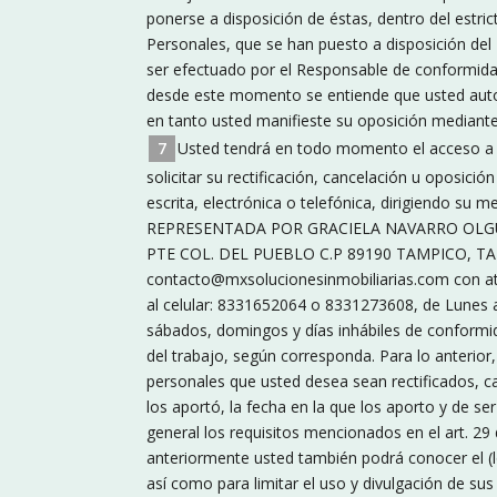
ponerse a disposición de éstas, dentro del estri
Personales, que se han puesto a disposición del
ser efectuado por el Responsable de conformidad
desde este momento se entiende que usted autor
en tanto usted manifieste su oposición mediante
Usted tendrá en todo momento el acceso a 
solicitar su rectificación, cancelación u oposici
escrita, electrónica o telefónica, dirigiendo
REPRESENTADA POR GRACIELA NAVARRO OLGUÍN
PTE COL. DEL PUEBLO C.P 89190 TAMPICO, TAMPS
contacto@mxsolucionesinmobiliarias.com con aten
al celular: 8331652064 o 8331273608, de Lunes a
sábados, domingos y días inhábiles de conformidad
del trabajo, según corresponda. Para lo anterio
personales que usted desea sean rectificados, ca
los aportó, la fecha en la que los aporto y de se
general los requisitos mencionados en el art. 2
anteriormente usted también podrá conocer el (lo
así como para limitar el uso y divulgación de sus