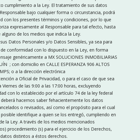
cto cumplimiento a la Ley. El tratamiento de sus datos
 Responsable bajo cualquier forma o circunstancia, podrá
 con los presentes términos y condiciones, por lo que
iza expresamente al Responsable para tal efecto, hasta
 alguno de los medios que indica la Ley.
sus Datos Personales y/o Datos Sensibles, ya sea para
ón de conformidad con lo dispuesto en la Ley, en forma
 su mensaje genéricamente a MX SOLUCIONES INMOBILIARIAS
 ; con domicilio en CALLE ESPERANZA 906 ALTOS
; o a la dirección electrónica
ción a Oficial de Privacidad, o para el caso de que sea
 Viernes de las 9:00 a las 17:00 horas, excluyendo
 con lo establecido por el artículo 74 de la ley federal
r, deberá hacernos saber fehacientemente los datos
ncelados o revisados, así como el propósito para el cual
r posible identifique a quien se los entregó, cumpliendo en
9 de la Ley. A través de los medios mencionados
s) procedimiento (s) para el ejercicio de los Derechos,
 datos distintos a éstos derechos.