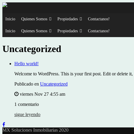
Inicio
Quienes Somos
Propiedades
Contactanos!
Inicio
Quienes Somos
Propiedades
Contactanos!
Uncategorized
Hello world!
Welcome to WordPress. This is your first post. Edit or delete it, 
Publicado en
Uncategorized
viernes Nov 27 4:55 am
1 comentario
sigue leyendo
MX Soluciones Inmobiliarias 2020