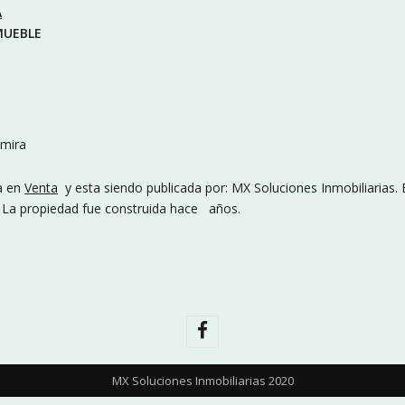
A
MUEBLE
amira
a en
Venta
y esta siendo publicada por: MX Soluciones Inmobiliarias. 
. La propiedad fue construida hace años.
MX Soluciones Inmobiliarias 2020