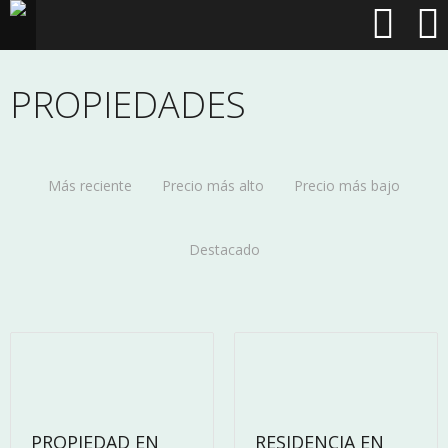
PROPIEDADES
Más reciente
Precio más alto
Precio más bajo
Destacado
6
8
PROPIEDAD EN
RESIDENCIA EN